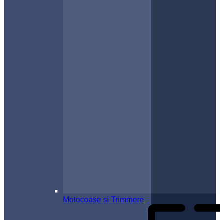
Motocoase si Trimmere