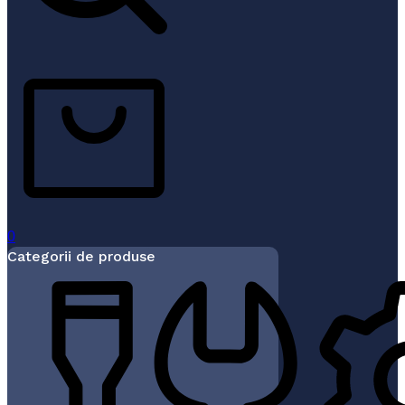
0
Categorii de produse