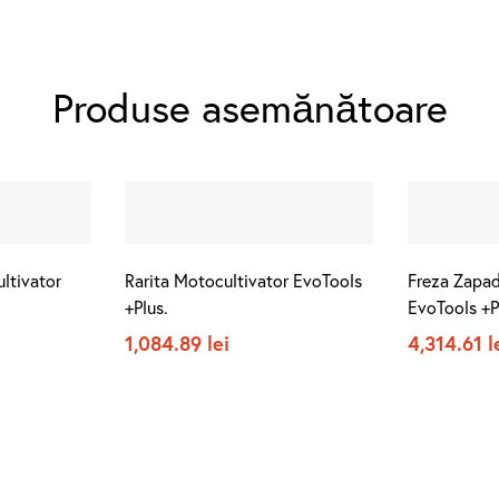
Produse asemănătoare
ltivator
Rarita Motocultivator EvoTools
Freza Zapad
+Plus.
EvoTools +P
1,084.89
lei
4,314.61
l