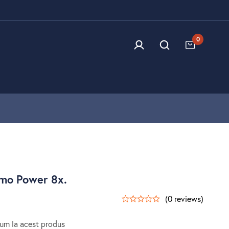
0
omo Power 8x.
(0 reviews)
um la acest produs