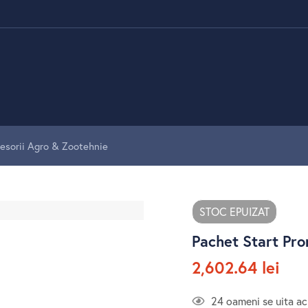
esorii Agro & Zootehnie
STOC EPUIZAT
Pachet Start Pr
2,602.64
lei
24
oameni se uita ac