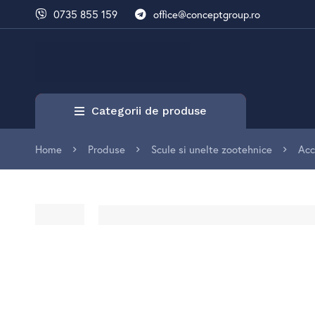
0735 855 159
office@conceptgroup.ro
Categorii de produse
Home
Produse
Scule si unelte zootehnice
Acc