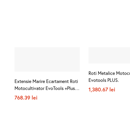
Roti Metalice Motocu
Evotools PLUS.
Extensie Marire Ecartament Roti
Motocultivator EvoTools +Plus /
1,380.67
lei
C: 6.00-12; L[mm]: 113
768.39
lei